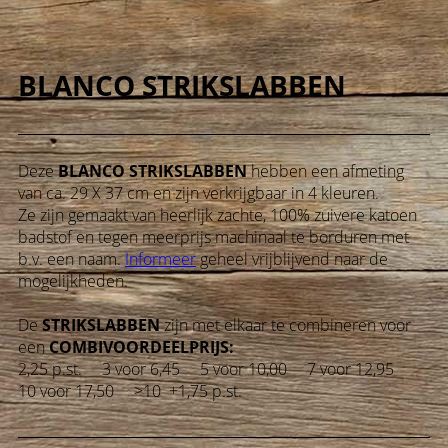
BLANCO STRIKSLABBEN
Deze
BLANCO STRIKSLABBEN
hebben een afmeting
van ca. 29 X 37 cm en zijn verkrijgbaar in 4 kleuren.
Ze zijn gemaakt van heerlijk zachte, 100% zuivere katoen
badstof en tegen meerprijs machinaal te borduren met
b.v. een naam.
Informeer
geheel vrijblijvend naar de
mogelijkheden.
De
STRIKSLABBEN
zijn met elkaar te combineren voor
een
COMBIVOORDEELPRIJS
:
2,25 p.st. 3 voor 6,45 5 voor 10,00 7 voor 12,95
10 voor 17,50 >10 +1,75 p.st.