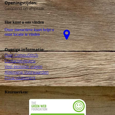
Openingstijden:
Geopend op afspraak
Hoe kunt u ons vinden
Onze interactieve kaart helpt u
onze locatie te vinden
Overige informatie:
Over CompuStitch
Contactgegevens
Veel gestelde vragen
Algemene Voorwaarden
Privacystatement
Keurmerken: