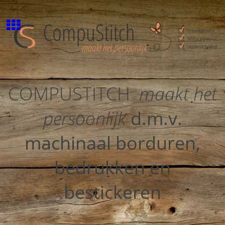
COMPUSTITCH
maakt het
persoonlijk
d.m.v.
machinaal borduren,
bedrukken en
bestickeren