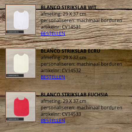
BLANCO STRIKSLAB WIT
afmeting: 29 X 37 cm
personaliseren: machinaal borduren
artikelnr:
CV14531
BESTELLEN
BLANCO STRIKSLAB ECRU
afmeting: 29 X 37 cm
personaliseren: machinaal borduren
artikelnr:
CV14532
BESTELLEN
BLANCO STRIKSLAB FUCHSIA
afmeting: 29 X 37 cm
personaliseren: machinaal borduren
artikelnr:
CV14533
BESTELLEN