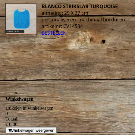
BLANCO STRIKSLAB TURQUOISE
afmeting: 29 X 37 cm
personaliseren: machinaal borduren
artikelnr:
CV14534
BESTELLEN
Winkelwagen
artikelen in winkelwagen:
0
Totaal:
€ 0,00
Winkelwagen weergeven