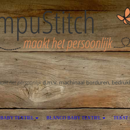
akt het persoonlijk
d.m.v. machinaal borduren, bedruk
BABY TEXTIEL
BLANCO BABY TEXTIEL
TEKST