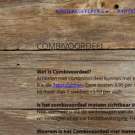
KINDERKOFFERTJES
BADTE
COMBIVOORDEEL
Wat is Combivoordeel?
Artikelen met combivoordeel kunnen met e
B.v. de
Tekstslabben
. Deze kosten 3,95 per 
bij meer dan 5 slabben +3,50 per slab.
Is het combivoordeel meteen zichtbaar i
Nee, wanneer u via de winkelwagen van de
winkelwagen of op uw bestelbevestiging. H
Waarom is het Combivoordeel niet mete