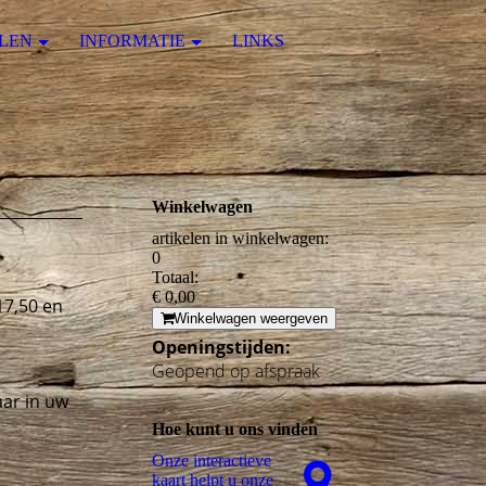
LEN
INFORMATIE
LINKS
Winkelwagen
artikelen in winkelwagen:
0
Totaal:
€ 0,00
17,50 en
Winkelwagen weergeven
Openingstijden:
Geopend op afspraak
ar in uw
Hoe kunt u ons vinden
Onze interactieve
kaart helpt u onze