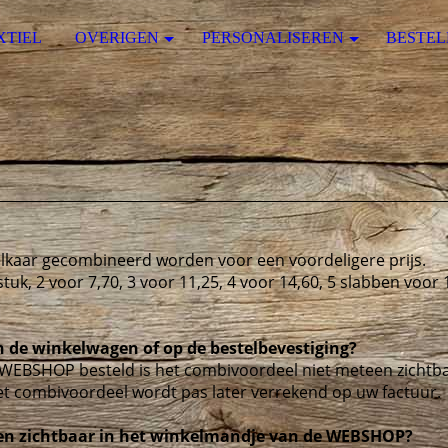
XTIEL
OVERIGEN
PERSONALISEREN
BESTEL
lkaar gecombineerd worden voor een voordeligere prijs.
stuk, 2 voor 7,70, 3 voor 11,25, 4 voor 14,60, 5 slabben voor 
n de winkelwagen of op de bestelbevestiging?
 WEBSHOP besteld is het combivoordeel niet meteen zichtba
et combivoordeel wordt pas later verrekend op uw factuur.
en zichtbaar in het winkelmandje van de WEBSHOP?