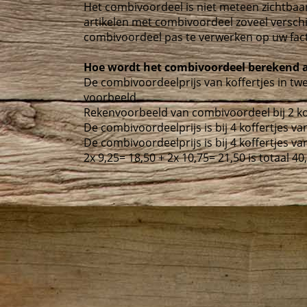
Het combivoordeel is niet meteen zichtbaa
artikelen met combivoordeel zoveel versch
combivoordeel pas te verwerken op uw fac
Hoe wordt het combivoordeel berekend als
De combivoordeelprijs van koffertjes in t
voorbeeld.
Rekenvoorbeeld van combivoordeel bij 2 koff
De combivoordeelprijs is bij 4 koffertjes va
De combivoordeelprijs is bij 4 koffertjes va
2x 9,25= 18,50 + 2x 10,75= 21,50 is totaal 4