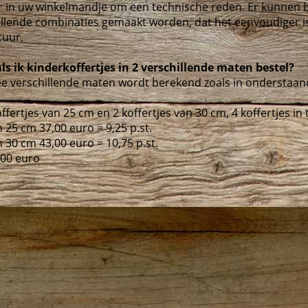
r in uw winkelmandje om een technische reden. Er kunnen b
illende combinaties gemaakt worden, dat het eenvoudiger 
tuur.
 ik kinderkoffertjes in 2 verschillende maten bestel?
wee verschillende maten wordt berekend zoals in onderstaan
ertjes van 25 cm en 2 koffertjes van 30 cm, 4 koffertjes in t
n 25 cm 37,00 euro = 9,25 p.st.
n 30 cm 43,00 euro = 10,75 p.st.
0,00 euro