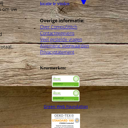
ij
locatie te vinden
is om uw
Overige informatie:
Over CompuStitch
Contactgegevens
d
Veel gestelde vragen
Algemene Voorwaarden
otaal.
Privacystatement
Keurmerken:
Green Web Foundation