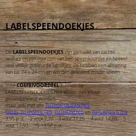
LABELSPEENDOEKJES
De
LABELSPEENDOEKJES
zijn gemaakt van zachte
velours en zijn voorzien van een speenkoordje en heeeel
veel vrolijk gekleurde labeltjes. Ze hebben een afmeting
van ca. 24 x 24 cm en worden geleverd
zonder
speen.
Voor
COMBIVOORDEEL
kunnen de
LABELSPEENDOEKJES niet alleen met elkaar
gecombineerd worden,
maar ook met alle
TUTPOP OLIFANTJES
OLLIE
,
TUTPOPPETJES
,
TUTHONDJES
en
TUTLAPJES STER
.
3,95 p.st. 2 voor 7,70 3 voor 11,25 4 voor 14,60 5
voor 17,50 >5 +3,50 p.st.