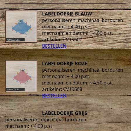
LABELDOEKJE BLAUW
personaliseren: machinaal borduren
met naam: + 4,00 p.st.
met naam en datum: + 4,50 p.st.
artikelnr: CV19607
BESTELLEN
LABELDOEKJE ROZE
personaliseren: machinaal borduren
met naam: + 4,00 p.st.
met naam en datum: + 4,50 p.st.
artikelnr: CV19608
BESTELLEN
LABELDOEKJE GRIJS
personaliseren: machinaal borduren
met naam: + 4,00 p.st.