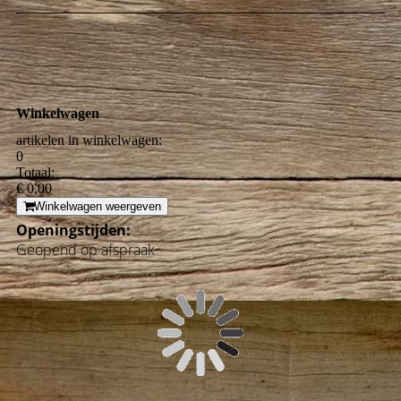
Winkelwagen
artikelen in winkelwagen:
0
Totaal:
€ 0,00
Winkelwagen weergeven
Openingstijden:
Geopend op afspraak