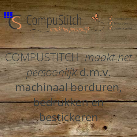
COMPUSTITCH
maakt het
persoonlijk
d.m.v.
machinaal borduren,
bedrukken en
bestickeren