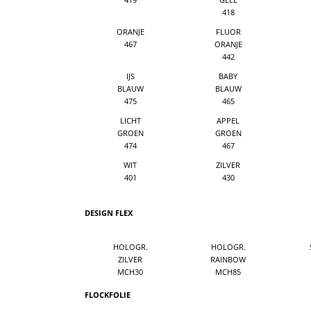
418
ORANJE
FLUOR
467
ORANJE
442
IJS
BABY
BLAUW
BLAUW
475
465
LICHT
APPEL
GROEN
GROEN
474
467
WIT
ZILVER
401
430
DESIGN FLEX
HOLOGR.
HOLOGR.
ZILVER
RAINBOW
MCH30
MCH85
FLOCKFOLIE