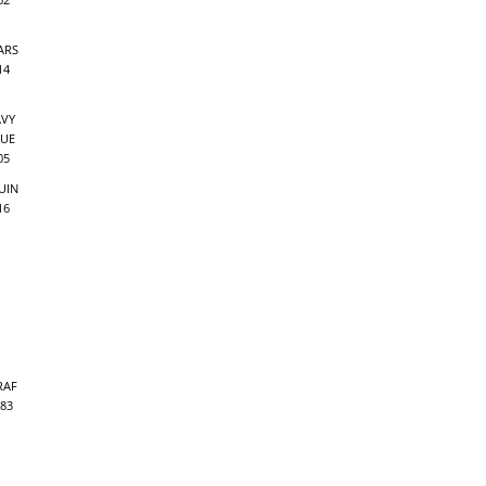
ARS
14
VY
UE
05
UIN
16
RAF
83