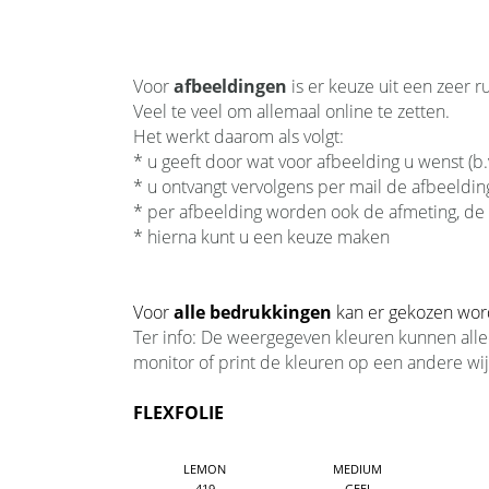
Voor
afbeeldingen
is er keuze uit een zeer 
Veel te veel om allemaal online te zetten.
Het werkt daarom als volgt:
* u geeft door wat voor afbeelding u wenst (b.v
* u ontvangt vervolgens per mail de afbeelding
* per afbeelding worden ook de afmeting, de 
* hierna kunt u een keuze maken
Voor
alle
bedrukkingen
kan er gekozen worde
Ter info: De weergegeven kleuren kunnen allee
monitor of print de kleuren op een andere wi
FLEXFOLIE
LEMON
MEDIUM
419
GEEL