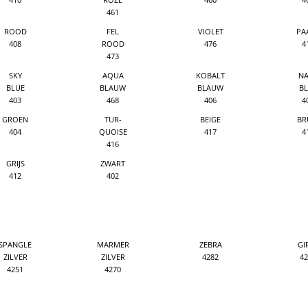
461
ROOD
FEL
VIOLET
PA
408
ROOD
476
4
473
SKY
AQUA
KOBALT
NA
BLUE
BLAUW
BLAUW
BL
403
468
406
4
GROEN
TUR-
BEIGE
BR
404
QUOISE
417
4
416
GRIJS
ZWART
412
402
SPANGLE
MARMER
ZEBRA
GI
ZILVER
ZILVER
4282
42
4251
4270