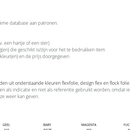
ruime database aan patronen.
. een hartje of een ster)
(en) die geschikt is/zijn voor het te bedrukken item
kleur(en) en de prijs doorgegeven
n uit onderstaande kleuren flexfolie, design flex en flock folie
n als indicatie en niet als referentie gebruikt worden, omdat i
jze weer kan geven.
GEEL
BABY
MAGENTA
FUC
410
ROZE
460
4