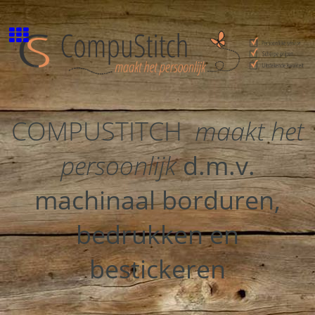
COMPUSTITCH
maakt het
persoonlijk
d.m.v.
machinaal borduren,
bedrukken en
bestickeren