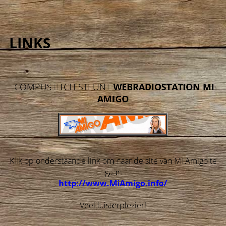
LINKS
COMPUSTITCH STEUNT
WEBRADIOSTATION MI
AMIGO
Klik op onderstaande link om naar de site van Mi Amigo te
gaan
http://www.MiAmigo.info/
Veel luisterplezier!