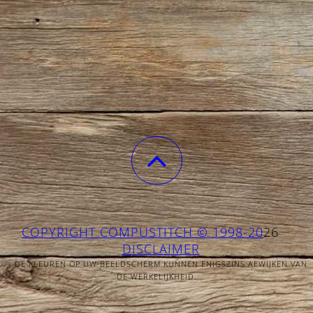
COPYRIGHT COMPUSTITCH © 1998-20
26
DISCLAIMER
- DE KLEUREN OP UW BEELDSCHERM KUNNEN ENIGSZINS AFWIJKEN VAN
DE WERKELIJKHEID.