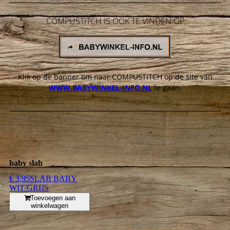
COMPUSTITCH IS OOK TE VINDEN OP:
Klik op de banner om naar
COMPUSTITCH op de site van
WWW.BABYWINKEL-INFO.NL
te gaan.
baby slab
€ 3,95
SLAB BABY
WIT/GRIJS
Toevoegen aan
winkelwagen