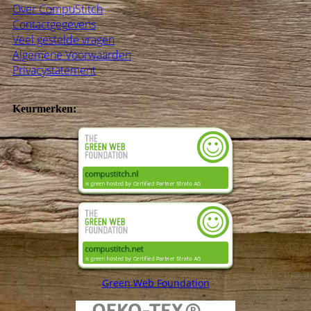
Over CompuStitch
Contactgegevens
Veel gestelde vragen
Algemene Voorwaarden
Privacystatement
Keurmerken:
Green Web Foundation