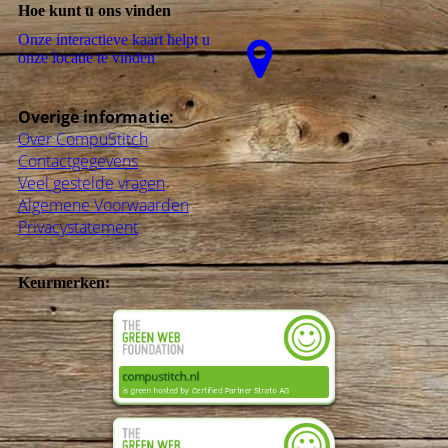
Hoe kunt u ons vinden
Onze interactieve kaart helpt u
onze locatie te vinden
Overige informatie:
Over CompuStitch
Contactgegevens
Veel gestelde vragen
Algemene Voorwaarden
Privacystatement
Keurmerken: