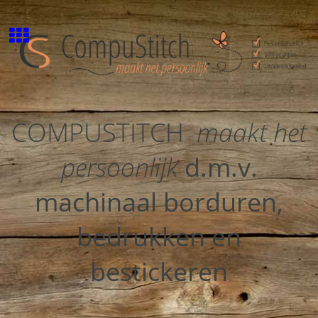
COMPUSTITCH
maakt het
persoonlijk
d.m.v.
machinaal borduren,
bedrukken en
bestickeren