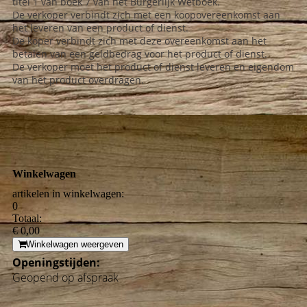
titel 1 van boek 7 van het Burgerlijk Wetboek.
De verkoper verbindt zich met een koopovereenkomst aan
het leveren van een product of dienst.
De koper verbindt zich met deze overeenkomst aan het
betalen van een geldbedrag voor het product of dienst.
De verkoper moet het product of dienst leveren en eigendom
van het product overdragen.
Winkelwagen
artikelen in winkelwagen:
0
Totaal:
€ 0,00
Winkelwagen weergeven
Openingstijden:
Geopend op afspraak