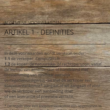
ALGEMENE VOORWAARDEN:
ARTIKEL 1 - DEFINITIES
In deze voorwaarden wordt verstaan onder:
1.1
de verkoper: CompuStitch
1.2
de koper: de natuurlijke- of rechtspersoon, vanaf
de leeftijd van achttien jaar of handelend met
toestemming van zijn/haar wettelijk
vertegenwoordiger(s), die met de verkoper een
koopovereenkomst* aangaat of wil aangaan of voor
wie de verkoper een aanbieding doet
of een leverantie of prestatie verricht.
* De regels voor een koopovereenkomst zijn opgenomen in