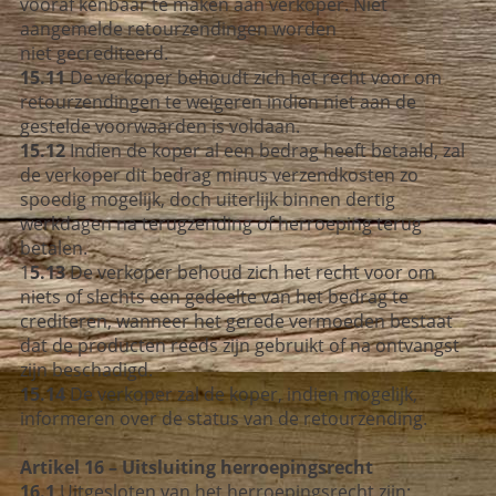
vooraf kenbaar te maken aan verkoper. Niet
aangemelde retourzendingen worden
niet gecrediteerd.
15.11
De verkoper behoudt zich het recht voor om
retourzendingen te weigeren indien niet aan de
gestelde voorwaarden is voldaan.
15.12
Indien de koper al een bedrag heeft betaald, zal
de verkoper dit bedrag minus verzendkosten zo
spoedig mogelijk, doch uiterlijk binnen dertig
werkdagen na terugzending of herroeping terug
betalen.
1
5.13
De verkoper behoud zich het recht voor om
niets of slechts een gedeelte van het bedrag te
crediteren, wanneer het gerede vermoeden bestaat
dat de producten reeds zijn gebruikt of na ontvangst
zijn beschadigd.
15.14
De verkoper zal de koper, indien mogelijk,
informeren over de status van de retourzending.
Artikel 16 – Uitsluiting herroepingsrecht
16.1
Uitgesloten van het herroepingsrecht zijn: