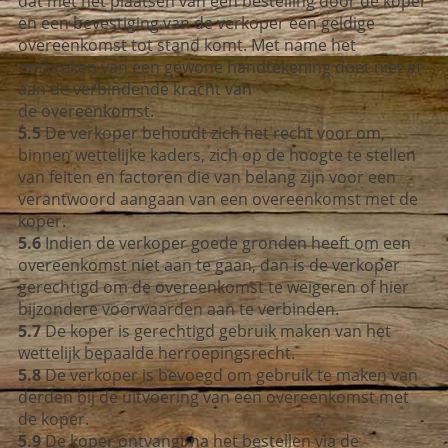
dat met het plaatsen van een bestelling door de koper
en een bevestiging van de verkoper een geldige
overeenkomst tot stand komt. Met name het
ontbreken van een gewone handtekening doet niet af
aan de verbindende kracht van
de overeenkomst.
5.5
De verkoper behoudt zich het recht voor om,
binnen wettelijke kaders, zich op de hoogte te stellen
van feiten en factoren die van belang zijn voor een
verantwoord aangaan van een overeenkomst met de
koper.
5.6
Indien de verkoper goede gronden heeft om een
overeenkomst niet aan te gaan, dan is de verkoper
gerechtigd om de overeenkomst te weigeren of hier
bijzondere voorwaarden aan te verbinden.
5.7
De koper is gerechtigd gebruik maken van het
wettelijk bepaalde herroepingsrecht.
5.8
De verkoper is bevoegd om gebruik te maken van
derden bij de uitvoering van een overeenkomst met
de koper.
5.9
De koper ontvangt na het bestellen via de