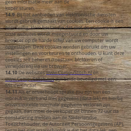
geen informatie meer aan de
koper sturen.
14.9
Bij het aanbieden van elektronische diensten
wordt gebruik gemaakt van cookies. Een cookie is een
eenvoudig, klein bestandje dat met de pagina’s van
onze websites wordt meegestuurd en door uw
browser op de harde schijf van uw computer wordt
opgeslagen. Deze cookies worden gebruikt om uw
instellingen en voorkeuren te onthouden. U kunt deze
cookies zelf beheren (toestaan, blokkeren of
verwijderen) via uw browser.
14.10
De
websites
www.CompuStitch.nl
en
www.CompuStitch.net
zijn beide beveiligd met een
SSL-certificaat.
14.11
Als er onverhoopt sprake zou zijn van een
inbreuk in verband met gegevens (data-lek) en hierbij
onversleutelde ‘normale’ gegevens verloren zijn
gegaan, dan moet de verkoper dit binnen 72 uur na
constatering melden aan de Nederlandse
Toezichthouder, de Autoriteit Persoonsgegevens (AP),
tenzij het niet waarschijnlijk is dat het data-lek een