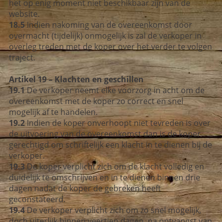
het op enig moment niet beschikbaar zijn van de
website.
18.5
Indien nakoming van de overeenkomst door
overmacht (tijdelijk) onmogelijk is zal de verkoper in
overleg treden met de koper over het verder te volgen
traject.
Artikel 19 – Klachten en geschillen
19.1
De verkoper neemt elke voorzorg in acht om de
overeenkomst met de koper zo correct en snel
mogelijk af te handelen.
19.2
Indien de koper onverhoopt niet tevreden is over
de uitvoering van de overeenkomst dan is de koper
gerechtigd om schriftelijk een klacht in te dienen bij de
verkoper.
19.3
De koper verplicht zich om de klacht volledig en
duidelijk te omschrijven en in te dienen binnen drie
dagen nadat de koper de gebreken heeft
geconstateerd.
19.4
De verkoper verplicht zich om zo snel mogelijk,
doch uiterlijk binnen veertien dagen, na ontvangst van