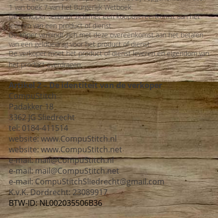
1 van boek 7 van het Burgerlijk Wetboek.
De verkoper verbindt zich met een koopovereenkomst aan het
leveren van een product of dienst.
De koper verbindt zich met deze overeenkomst aan het betalen
van een geldbedrag voor het product of dienst.
De verkoper moet het product of dienst leveren en eigendom van
het product overdragen.
Artikel 2 – De identiteit van de verkoper
CompuStitch
Padakker 18
3362 JG Sliedrecht
tel: 0184-411514
website:
www.CompuStitch.nl
website: www.CompuStitch.net
e-mail:
mail@CompuStitch.nl
e-mail: mail@CompuStitch.net
e-mail: CompuStitchSliedrecht@gmail.com
K.v.K. Dordrecht: 23089917
BTW-ID: NL002035506B36