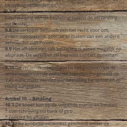
bestelling verzonden is.
9.7
De verkoper is niet aansprakelijk voor verlies of
beschadiging van de bestelling
tijdens de verzending
via PostNL.
9.8
De verkoper behoudt zich het recht voor om,
indien noodzakelijk, gebruik te
maken van een andere
vervoerder dan PostNL.
9.9
Het afhalen van een bestelling is alleen mogelijk op
afspraak.
De verkoper zal hiervoor contact opnemen
met de koper.
9.10
De verzendkosten staan bij het bestellen via de
winkelwagen van de webshop
standaard ingesteld op
7,45 euro, maar worden per bestelling berekend en
zo
nodig aangepast.
Artikel 10 – Betaling
10.1
De koper kan op de volgende manieren betalen:
* overschrijving via bank of giro
* contant bij afhalen
10.2
Elke koopovereenkomst geschiedt onder de