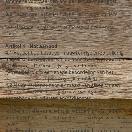
algemene voorwaarden ook per e-mail of per post
worden toegezonden.
3.5
De verkoper behoudt zich het recht voor om deze
voorwaarden, met onmiddellijke ingang en zonder
voorafgaande kennisgeving, te mogen wijzigen en/of
aanvullen.
Artikel 4 – Het aanbod
4.1
Het aanbod bevat een nauwkeurige en zo volledig
mogelijke beschrijving van de aangeboden producten
en diensten. De beschrijving is voldoende
gedetailleerd om een goede beoordeling van het
aanbod door de koper mogelijk te maken.
4.2
Als de verkoper gebruik maakt van afbeeldingen
zijn deze een waarheidsgetrouwe weergave van de
aangeboden producten en/of diensten.
De weergegeven kleuren kunnen slechts als indicatie
en niet als referentie gebruikt worden, omdat iedere
monitor of print kleuren op een andere wijze weer kan
geven.
4.3
Elk aanbod zal zodanige informatie bevatten, dat