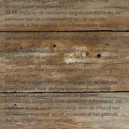
anders is overeengekomen.
17.15
Ondanks de constante zorg en aandacht die de
verkoper aan de samenstelling van de website
besteedt, is het mogelijk dat informatie die op de
website wordt gepubliceerd onvolledig en/of onjuist is.
De verkoper kan hiervoor niet aansprakelijk worden
gesteld.
17.16
De informatie op de website wordt regelmatig
aangevuld en/of aangepast. De verkoper behoudt zich
het recht voor om eventuele wijzigingen
met onmiddellijke ingang en zonder kennisgeving
door te voeren.
17.17
Het is mogelijk dat de verkoper op de website
links opneemt naar andere websites die mogelijk
interessant of informatief voor de bezoeker
kunnen zijn. Dergelijke links zijn louter informatief. De
verkoper is niet verantwoordelijk voor de inhoud van
de website waarnaar wordt verwezen of het gebruik
dat ervan kan worden gemaakt.