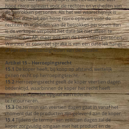
hoog risico oplevert voor de rechten en vrijheden van
de betrokken personen. Als het wel waarschijnlijk is
dat het data-lek een hoog risico oplevert voor de
rechten en vrijheden van de betrokken personen dan
is de verkoper verplicht het data-lek niet alleen te
melden aan AP, maar ook aan de betrokken personen.
Wanneer er concreet sprake is van een data-lek hangt
af van alle omstandigheden van de situatie.
Artikel 15 – Herroepingsrecht
15.1
De koper heeft, bij koop op afstand, wettelijk
gezien recht op herroepingsrecht.
15.2
Herroepingsrecht geeft de koper veertien dagen
bedenktijd, waarbinnen de koper het recht heeft
producten, zonder opgaaf van redenen,
te retourneren.
15.3
De termijn van veertien dagen gaat in vanaf het
moment dat de producten zijn geleverd aan de koper.
15.4
Tijdens de termijn van veertien dagen zal de
koper zorgvuldig omgaan met het product en de