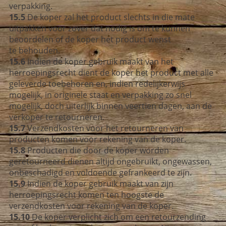
verpakking.
15.5
De koper zal het product slechts in die mate
uitpakken voor zover dat nodig is om te kunnen
beoordelen of de koper het product wenst
te behouden.
15.6
Indien de koper gebruik maakt van het
herroepingsrecht dient de koper het product met alle
geleverde toebehoren en, indien redelijkerwijs
mogelijk, in originele staat en verpakking zo snel
mogelijk, doch uiterlijk binnen veertien dagen, aan de
verkoper te retourneren.
15.7
Verzendkosten voor het retourneren van
producten komen voor rekening van de koper.
15.8
Producten die door de koper worden
geretourneerd dienen altijd ongebruikt, ongewassen,
onbeschadigd en voldoende gefrankeerd te zijn.
15.9
Indien de koper gebruik maakt van zijn
herroepingsrecht komen ten hoogste de
verzendkosten voor rekening van de koper.
15.10
De koper verplicht zich om een retourzending