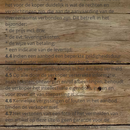
het voor de koper duidelijk is wat de rechten en
verplichtingen zijn, die aan de aanvaarding van de
overeenkomst verbonden zijn. Dit betreft in het
bijzonder:
* de prijs incl. Btw;
* de evt. leveringskosten;
* de wijze van betaling;
* een indicatie van de levertijd;
4.4
Indien een aanbod een beperkte geldigheidsduur
heeft of onder voorwaarden geschiedt, dan wordt dit
door de verkoper nadrukkelijk in het aanbod vermeld.
4.5
Op alle door de verkoper verstrekte informatie,
zoals teksten, ontwerpen en/of afbeeldingen, behoudt
de verkoper het intellectuele eigendom, indien en
voor zover dit van toepassing is.
4.6
Kennelijke vergissingen of fouten in het aanbod
binden de verkoper niet.
4.7
Het vertonen van een foto of het vermelden van
een artikel op deze site is geen garantie voor de
verkrijgbaarheid van het artikel, omdat het altijd