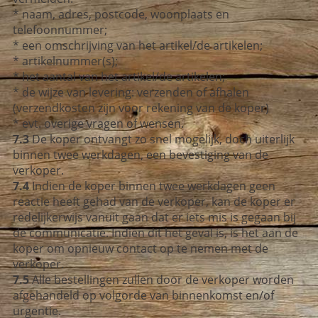
* naam, adres, postcode, woonplaats en
telefoonnummer;
* een omschrijving van het artikel/de artikelen;
* artikelnummer(s);
* het aantal van het artikel/de artikelen;
* de wijze van levering: verzenden of afhalen
(verzendkosten zijn voor rekening van de koper)
* evt. overige vragen of wensen.
7.3
De koper ontvangt zo snel mogelijk, doch uiterlijk
binnen twee werkdagen, een bevestiging van de
verkoper.
7.4
Indien de koper binnen twee werkdagen geen
reactie heeft gehad van de verkoper, kan de koper er
redelijkerwijs vanuit gaan dat er iets mis is gegaan bij
de communicatie. Indien dit het geval is, is het aan de
koper om opnieuw contact op te nemen met de
verkoper.
7.5
Alle bestellingen zullen door de verkoper worden
afgehandeld op volgorde van binnenkomst en/of
urgentie.