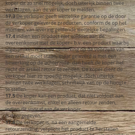
koper dit zo snel mogelijk, doch uiterlijk binnen twee
werkdagen, aan de verkoper te melden.
17.3
De verkoper geeft wettelijke garantie op de door
de verkoper geleverde producten, conform de op het
moment van levering geldende wettelijke bepalingen.
17.4
Indien een product niet voldoet aan de
overeenkomst met de koper - b.v. een product waarbij
afgesproken is dat de bewerking op de voorzijde van
een artikel moet staan, maar geleverd is met een
bewerking op de achterzijde- dan heeft de koper het
recht dit artikel retour te zenden. De koper dient de
verkoper hier zo spoedig mogelijk, doch uiterlijk
binnen twee werkdagen, schriftelijk van op de hoogte
te stellen.
17.5
De koper kan een product, dat niet voldoet aan
de overeenkomst, enkel en alleen retour zenden,
indien dit vooraf aan de verkoper
is doorgegeven.
17.6
De verkoper is, na een aangemelde
retourzending, verplicht het product te herstellen