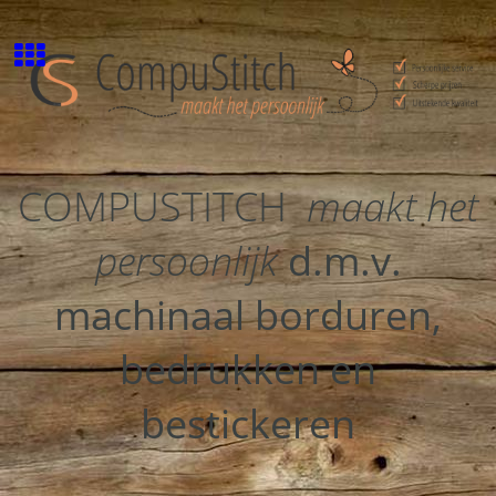
COMPUSTITCH
maakt het
persoonlijk
d.m.v.
machinaal borduren,
bedrukken en
bestickeren