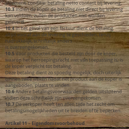
algemene conditie: betaling netto contant bij levering.
10.3
Indien de koper de betaling niet direct bij levering
kan voldoen, zullen de producten niet worden
geleverd.
10.4
In het geval van een factuur dient de betaling
altijd vooraf aan de levering te geschieden, tenzij
nadrukkelijk, schriftelijk anders
is overeengekomen.
10.5
Voor producten die besteld zijn door de koper,
waarop het herroepingsrecht niet van toepassing is, is
de koper verplicht tot betaling.
Deze betaling dient zo spoedig mogelijk, doch uiterlijk
binnen twee weken nadat het product aan de koper is
aangeboden, plaats te vinden.
10.6
Andere betalingsvoorwaarden gelden uitsluitend
indien deze schriftelijk zijn overeengekomen.
10.7
De verkoper heeft ten allen tijde het recht om
betalingsmogelijkheden uit te breiden of te beperken.
Artikel 11 – Eigendomsvoorbehoud