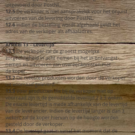
uitgevoerd door PostNL.
12.5
De verkoper is niet aansprakelijk voor het onjuist
uitvoeren van de levering door PostNL.
12.6
Indien de bestelling wordt afgehaald geldt het
adres van de verkoper als afhaaladres.
Artikel 13 – Levertijd
13.1
De verkoper zal de grootst mogelijke
zorgvuldigheid in acht nemen bij het in ontvangst
nemen en uitvoeren van overeenkomsten met
de koper.
13.2
De meeste producten worden door de verkoper
uit voorraad geleverd.
13.3
Voor producten die bij de verkoper niet op
voorraad zijn is de gemiddelde levertijd 2 à 3 weken.
De exacte levertijd is mede afhankelijk van de levertijd
van de leverancier. Indien de levertijd langer is dan 3
weken, zal de koper hiervan op de hoogte worden
gesteld door de verkoper.
13.4
De levertijd gaat in vanaf het moment dat de