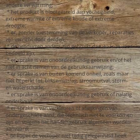
andere verwarming;
* het product is blootgesteld aan vochtigheid,
extreme warmte of extreme koude of extreme
droogte;
* er, zonder toestemming van de verkoper, reparaties
zijn verricht door derden;
* de producten anders zijn gebruikt dan waar ze voor
bedoeld zijn;
* er sprake is van onoordeelkundig gebruik en/of het
niet in acht nemen van de gebruiksaanwijzing;
* er sprake is van buiten komend onheil, zoals maar
niet beperkt tot, blikseminslag, stroomuitval, storm-
en waterschade;
* er sprake is van onoordeelkundig gebruik of nalatig
onderhoud;
* er sprake is van verkleuren of afwijkingen van
ondergeschikte aard, die technisch niet te voorkomen
zijn en volgens het handelsgebruik algemeen worden
aanvaard;
* de koper de verkoper niet tijdig gelegenheid heeft