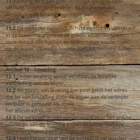
11.1
Zolang de koper geen volledige betaling heeft
verricht, blijven de goederen naar rato van het
verschuldigde bedrag, eigendom van
de verkoper.
11.2
De verkoper behoudt zich de eigendom van nu en
in de toekomst afgeleverde goederen en diensten
voor, totdat alle huidige en toekomstige vorderingen
op de koper, uit welke hoofde dan ook, volledig zullen
zijn voldaan.
Artikel 12 – Levering
12.1
Onder levering wordt verstaan de feitelijke
aanbieding aan de koper.
12.2
Als plaats van levering per post geldt het adres
dat bij een bestelling door de koper aan de verkoper
kenbaar is gemaakt als zijnde
het afleveradres.
12.3
De verkoper is niet aansprakelijk voor het onjuist
uitvoeren van de levering indien de koper foutieve
(adres)gegevens heeft doorgegeven.
12.4
Levering per post van de bestelling zal worden