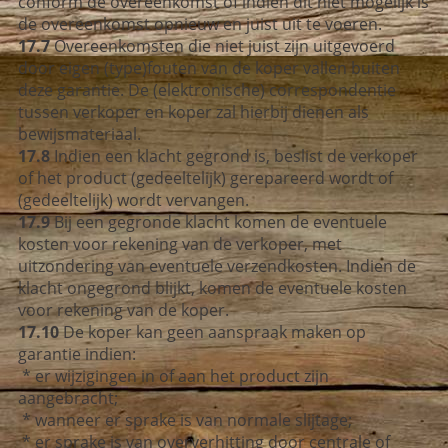
conform de overeenkomst of indien dit niet mogelijk is
de overeenkomst opnieuw en juist uit te voeren.
17.7
Overeenkomsten die niet juist zijn uitgevoerd
door eigen (type)fouten van de koper vallen buiten
deze garantie. De (elektronische) correspondentie
tussen verkoper en koper zal hierbij dienen als
bewijsmateriaal.
17.8
Indien een klacht gegrond is, beslist de verkoper
of het product (gedeeltelijk) gerepareerd wordt of
(gedeeltelijk) wordt vervangen.
17.9
Bij een gegronde klacht komen de eventuele
kosten voor rekening van de verkoper, met
uitzondering van eventuele verzendkosten. Indien de
klacht ongegrond blijkt, komen de eventuele kosten
voor rekening van de koper.
17.10
De koper kan geen aanspraak maken op
garantie indien:
* er wijzigingen in of aan het product zijn
aangebracht;
* wanneer er sprake is van normale slijtage;
* er sprake is van oververhitting door centrale of