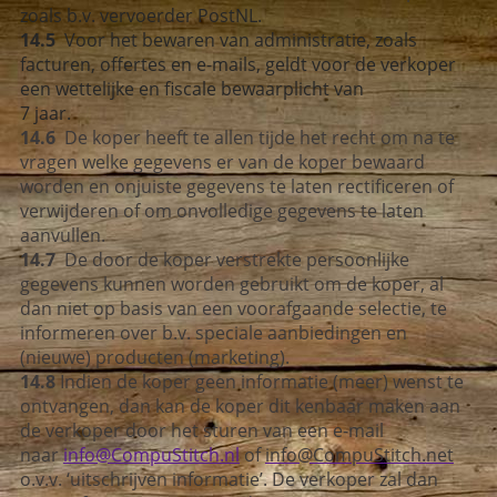
zoals b.v. vervoerder PostNL.
14.5
Voor het bewaren van administratie, zoals
facturen, offertes en e-mails, geldt voor de verkoper
een wettelijke en fiscale bewaarplicht van
7 jaar.
14.6
De koper heeft te allen tijde het recht om na te
vragen welke gegevens er van de koper bewaard
worden en onjuiste gegevens te laten rectificeren of
verwijderen of om onvolledige gegevens te laten
aanvullen.
14.7
De door de koper verstrekte persoonlijke
gegevens kunnen worden gebruikt om de koper, al
dan niet op basis van een voorafgaande selectie, te
informeren over b.v. speciale aanbiedingen en
(nieuwe) producten (marketing).
14.8
Indien de koper geen informatie (meer) wenst te
ontvangen, dan kan de koper dit kenbaar maken aan
de verkoper door het sturen van een e-mail
naar
info@CompuStitch.nl
of
info@CompuStitch.net
o.v.v. ‘uitschrijven informatie’. De verkoper zal dan