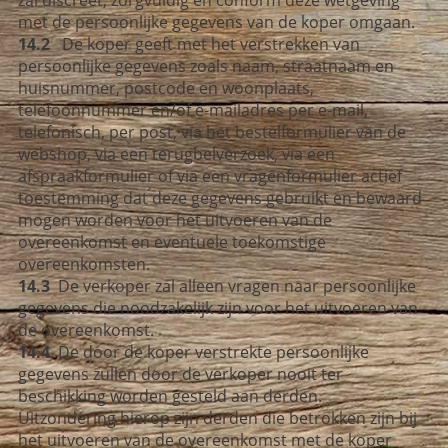
met de persoonlijke gegevens van de koper omgaan.
14.2
De koper geeft met het verstrekken van
persoonlijke gegevens zoals naam, straatnaam en
huisnummer, postcode en woonplaats,
telefoonnummer en/of e-mailadres per e-mail,
telefonisch, per post, via het bestelformulier van de
webshop, via een terugbelverzoek, via een
afspraakformulier of via een vragenformulier actief
toestemming dat deze gegevens gebruikt en bewaard
mogen worden voor het uitvoeren van de
overeenkomst en eventuele toekomstige
overeenkomsten.
14.3
De verkoper zal alleen vragen naar persoonlijke
gegevens die noodzakelijk zijn voor het uitvoeren van
de overeenkomst.
14.4
De door de koper verstrekte persoonlijke
gegevens zullen door de verkoper nooit ter
beschikking worden gesteld aan derden.
Uitzondering hierop zijn derden die betrokken zijn bij
het uitvoeren van de overeenkomst met de koper