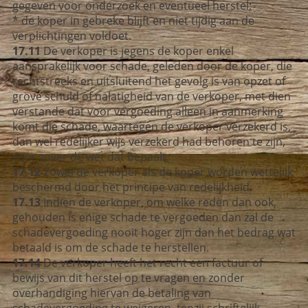
gegeven voor onderzoek en eventueel herstel;
* de koper in gebreke blijft en niet tijdig aan de
verplichtingen voldoet.
17.11
De verkoper is jegens de koper enkel
aansprakelijk voor schade, geleden door de koper, die
rechtstreeks en uitsluitend het gevolg is van opzet of
grove schuld of nalatigheid van de verkoper, met dien
verstande dat voor vergoeding alleen in aanmerking
komt die schade, waartegen de verkoper verzekerd is,
dan wel redelijker wijs verzekerd had behoren te zijn,
voor zover de wet dat bepaalt.
17.12
Zowel de verkoper als de koper worden wettelijk
beschermd door het principe van redelijkheid.
17.13
Indien de verkoper, om welke reden dan ook,
gehouden is enige schade te vergoeden dan zal de
schadevergoeding nooit hoger zijn dan het bedrag wat
betaald is om de schade te herstellen.
17.14
De verkoper heeft het recht een factuur of
bewijs van dit herstel op te vragen en zonder
overhandiging hiervan de betaling van
schadevergoeding te weigeren, tenzij schriftelijk