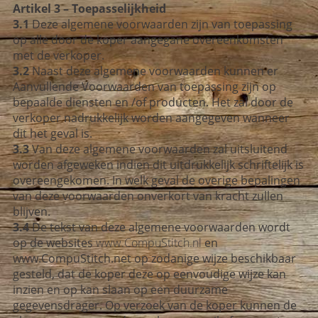
Artikel 3 – Toepasselijkheid
3.1
Deze algemene voorwaarden zijn van toepassing
op alle door de koper aangegane overeenkomsten
met de verkoper.
3.2
Naast deze algemene voorwaarden kunnen er
Aanvullende Voorwaarden van toepassing zijn op
bepaalde diensten en /of producten. Het zal door de
verkoper nadrukkelijk worden aangegeven wanneer
dit het geval is.
3.3
Van deze algemene voorwaarden zal uitsluitend
worden afgeweken indien dit uitdrukkelijk schriftelijk is
overeengekomen. In welk geval de overige bepalingen
van deze voorwaarden onverkort van kracht zullen
blijven.
3.4
De tekst van deze algemene voorwaarden wordt
op de websites
www.CompuStitch.nl
en
www.CompuStitch.net op zodanige wijze beschikbaar
gesteld, dat de koper deze op eenvoudige wijze kan
inzien en op kan slaan op een duurzame
gegevensdrager. Op verzoek van de koper kunnen de