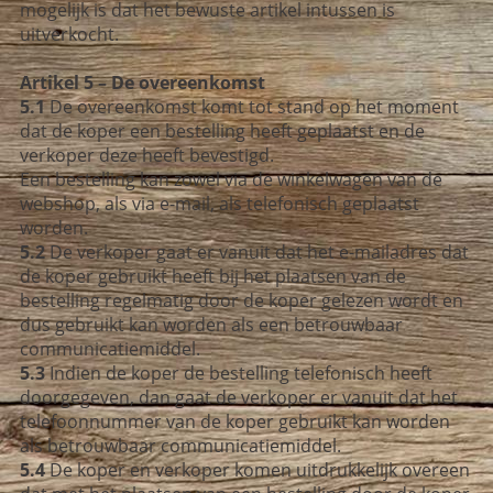
mogelijk is dat het bewuste artikel intussen is
uitverkocht.
Artikel 5 – De overeenkomst
5.1
De overeenkomst komt tot stand op het moment
dat de koper een bestelling heeft geplaatst en de
verkoper deze heeft bevestigd.
Een bestelling kan zowel via de winkelwagen van de
webshop, als via e-mail, als telefonisch geplaatst
worden.
5.2
De verkoper gaat er vanuit dat het e-mailadres dat
de koper gebruikt heeft bij het plaatsen van de
bestelling regelmatig door de koper gelezen wordt en
dus gebruikt kan worden als een betrouwbaar
communicatiemiddel.
5.3
Indien de koper de bestelling telefonisch heeft
doorgegeven, dan gaat de verkoper er vanuit dat het
telefoonnummer van de koper gebruikt kan worden
als betrouwbaar communicatiemiddel.
5.4
De koper en verkoper komen uitdrukkelijk overeen