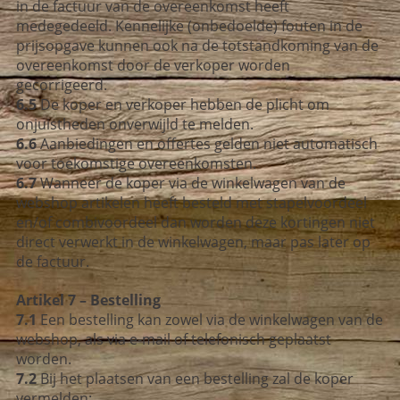
in de factuur van de overeenkomst heeft
medegedeeld. Kennelijke (onbedoelde) fouten in de
prijsopgave kunnen ook na de totstandkoming van de
overeenkomst door de verkoper worden
gecorrigeerd.
6.5
De koper en verkoper hebben de plicht om
onjuistheden onverwijld te melden.
6.6
Aanbiedingen en offertes gelden niet automatisch
voor toekomstige overeenkomsten.
6.7
Wanneer de koper via de winkelwagen van de
webshop artikelen heeft besteld met
stapelvoordeel
en/of combivoordeel dan worden deze kortingen niet
direct verwerkt
in de winkelwagen, maar pas later op
de factuur.
Artikel 7 – Bestelling
7.1
Een bestelling kan zowel via de winkelwagen van de
webshop, als via e-mail of telefonisch geplaatst
worden.
7.2
Bij het plaatsen van een bestelling zal de koper
vermelden: