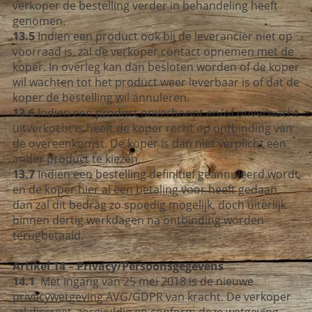
verkoper de bestelling verder in behandeling heeft
genomen.
13.5
Indien een product ook bij de leverancier niet op
voorraad is, zal de verkoper contact opnemen met de
koper. In overleg kan dan besloten worden of de koper
wil wachten tot het product weer leverbaar is of dat de
koper de bestelling wil annuleren.
13.6
Indien een product onverhoopt en/of onverwacht
uitverkocht is heeft de koper recht op ontbinding van
de overeenkomst. De koper is dan niet verplicht een
ander product te kiezen.
13.7
Indien een bestelling definitief geannuleerd wordt
en de koper hier al een betaling voor heeft gedaan,
dan zal dit bedrag zo spoedig mogelijk, doch uiterlijk
binnen dertig werkdagen na ontbinding worden
terugbetaald.
Artikel 14 – Privacy/Persoonsgegevens
14.1
Met ingang van 25 mei 2018 is de nieuwe
privacywetgeving AVG/GDPR van kracht. De verkoper
zal discreet, zorgvuldig en conform deze wetgeving