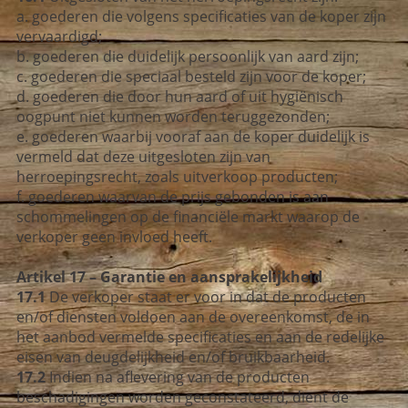
a. goederen die volgens specificaties van de koper zijn
vervaardigd;
b. goederen die duidelijk persoonlijk van aard zijn;
c. goederen die speciaal besteld zijn voor de koper;
d. goederen die door hun aard of uit hygiënisch
oogpunt niet kunnen worden teruggezonden;
e. goederen waarbij vooraf aan de koper duidelijk is
vermeld dat deze uitgesloten zijn van
herroepingsrecht, zoals uitverkoop producten;
f. goederen waarvan de prijs gebonden is aan
schommelingen op de financiële markt waarop de
verkoper geen invloed heeft.
Artikel 17 – Garantie en aansprakelijkheid
17.1
De verkoper staat er voor in dat de producten
en/of diensten voldoen aan de overeenkomst, de in
het aanbod vermelde specificaties en aan de redelijke
eisen van deugdelijkheid en/of bruikbaarheid.
17.2
Indien na aflevering van de producten
beschadigingen worden geconstateerd, dient de