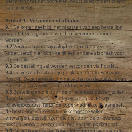
betrekking tot het borduren, bedrukken of bestickeren
van artikelen.
Artikel 9 – Verzenden of afhalen
9.1
De koper geeft bij het plaatsen van een bestelling
aan of deze afgehaald wordt of verzonden moet
worden.
9.2
Verzendkosten zijn altijd voor rekening van de
koper, tenzij hier schriftelijk een andere afspraak voor
is gemaakt.
9.3
De bestelling zal worden verzonden via PostNL.
9.4
De verzendkosten zijn gelijk aan de tarieven van
PostNL. Deze tarieven zijn na te zien op de website van
PostNL: http://www.postnl.nl/tarieven/
9.5
Bestellingen die door de brievenbus passen zullen
door de verkoper verzonden worden via PostNL-
brievenbuspost, tenzij de koper nadrukkelijk aangeeft
de bestelling via PostNL-pakketpost te willen
ontvangen. Bestellingen die niet door de brievenbus
passen worden verzonden met PostNL-pakketpost.
9.6
De verkoper zal de koper informeren wanneer de