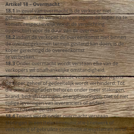
Artikel 18 – Overmacht
18.1
In geval van overmacht is de verkoper niet
gehouden om de verplichtingen jegens de koper na te
komen, respectievelijk wordt de verplichting
opgeschort voor de duur van de overmacht.
18.2
Indien de verkoper de overeenkomst niet binnen
de overeengekomen termijn gestand kan doen, is de
koper gerechtigd de overeenkomst
te verbreken.
18.3
Onder overmacht wordt verstaan elke van de
verkopers wil onafhankelijke omstandigheid,
waardoor de nakoming van de verplichtingen jegens
de koper geheel of gedeeltelijk wordt verhinderd. Tot
die omstandigheden behoren onder meer stakingen,
brand, bedrijfsstoringen, energiestoringen, niet of niet
tijdige leveringen van leveranciers of andere
ingeschakelde derden.
18.4
Tevens wordt onder overmacht verstaan
storingen in een (telecommunicatie-) netwerk of
verbinding of gebruikte communicatiesystemen en/of