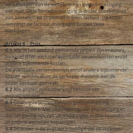
winkelwagen van de webshop een bestelbevestiging
per mail. Deze bestelbevestiging is onder voorbehoud
van aantallen en prijzen en is geen factuur. De koper
ontvangt de factuur doorgaans binnen twee
werkdagen.
Artikel 6 – Prijs
6.1
Alle in het aanbod genoemde prijzen zijn in euro’s,
inclusief BTW, exclusief eventuele verzendkosten en/of
andere bijkomende kosten.
De eventuele verzendkosten en/of andere bijkomende
kosten worden door de verkoper duidelijk aan de
koper kenbaar gemaakt.
6.2
Alle prijzen zijn onder voorbehoud van
prijswijzigingen.
6.3
Gewijzigde prijzen hebben geen invloed op
lopende orders. Met uitzondering van prijswijzigingen
die het gevolg zijn van veranderingen in Btw-tarieven
of andere wettelijke bepalingen.
6.4
De koper is de prijs verschuldigd die de verkoper