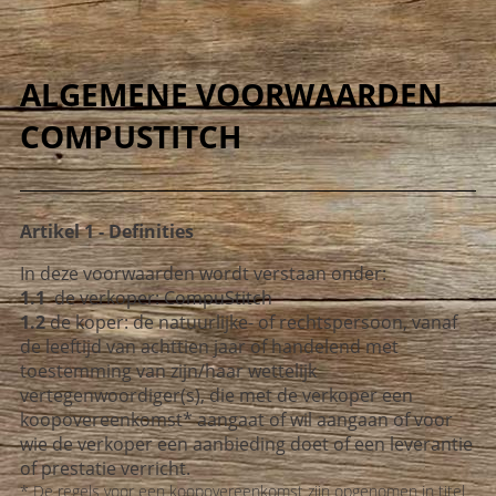
ALGEMENE VOORWAARDEN
COMPUSTITCH
Artikel 1 - Definities
In deze voorwaarden wordt verstaan onder:
1.1
de verkoper: CompuStitch
1.2
de koper: de natuurlijke- of rechtspersoon, vanaf
de leeftijd van achttien jaar of handelend met
toestemming van zijn/haar wettelijk
vertegenwoordiger(s), die met de verkoper een
koopovereenkomst* aangaat of wil aangaan of voor
wie de verkoper een aanbieding doet of een leverantie
of prestatie verricht.
* De regels voor een koopovereenkomst zijn opgenomen in titel