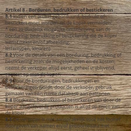
Artikel 8 - Borduren, bedrukken of bestickeren
8.1
Indien een artikel geborduurd, bedrukt of
bestickert moet worden zal de koper vermelden:
* een zo duidelijk mogelijke omschrijving van de
borduring, bedrukking of bestickering
die de koper
wenst (tekst en/of afbeelding,
lettertypen, kleuren).
8.2
Voor de details van een borduring, bedrukking of
bestickering zoals de mogelijkheden
en de kosten,
neemt de verkoper altijd eerst, geheel vrijblijvend,
contact op met de koper.
8.3
Voor de borduringen, bedrukkingen en
bestickeringen wordt, door de verkoper,
gebruik
gemaakt van een ruime database aan patronen.
8.4
Borduren, bedrukken of bestickeren van door de
koper aangeleverde producten is altijd
op risico van
de koper.
8.5
De verkoper is niet aansprakelijk voor het foutief
doorgeven van namen en/of
geboortedata met