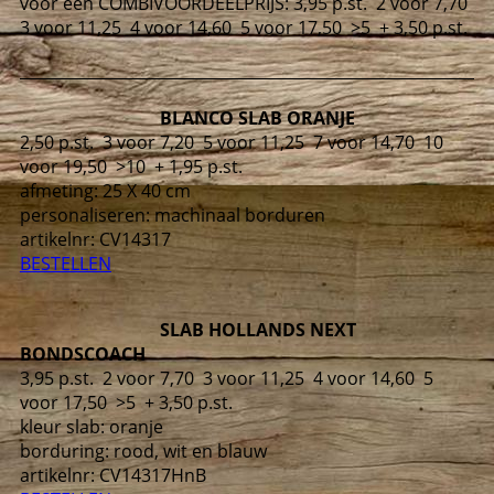
voor een COMBIVOORDEELPRIJS:
3,95 p.st. 2 voor 7,70
3 voor 11,25 4 voor 14,60 5 voor 17,50 >5 + 3,50 p.st.
BLANCO SLAB ORANJE
2,50 p.st. 3 voor 7,20 5 voor 11,25 7 voor 14,70 10
voor 19,50 >10 + 1,95 p.st.
afmeting: 25 X 40 cm
personaliseren: machinaal borduren
artikelnr:
CV14317
BESTELLEN
SLAB HOLLANDS NEXT
BONDSCOACH
3,95 p.st. 2 voor 7,70 3 voor 11,25 4 voor 14,60 5
voor 17,50 >5 + 3,50 p.st.
kleur slab: oranje
borduring: rood, wit en blauw
artikelnr:
CV14317
HnB