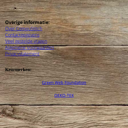
Overige informatie:
Over CompuStitch
Contactgegevens
Veel gestelde vragen
Algemene Voorwaarden
Privacystatement
Keurmerken:
Green Web Foundation
OEKO-TEX