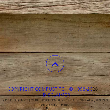
COPYRIGHT COMPUSTITCH © 1998-20
26
DISCLAIMER
- DE KLEUREN OP UW BEELDSCHERM KUNNEN ENIGSZINS AFWIJKEN VAN
DE WERKELIJKHEID.