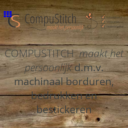
COMPUSTITCH
maakt het
persoonlijk
d.m.v.
machinaal borduren,
bedrukken en
bestickeren