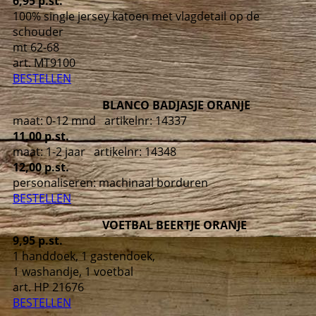
6,95 p.st.
100% single jersey katoen met vlagdetail op de
schouder
mt 62-68
art. MT9100
BESTELLEN
BLANCO BADJASJE ORANJE
maat: 0-12 mnd artikelnr: 14337
11,00 p.st.
maat: 1-2 jaar artikelnr: 14348
12,00 p.st.
personaliseren: machinaal borduren
BESTELLEN
VOETBAL BEERTJE ORANJE
9,95 p.st.
1 handdoek, 1 gastendoek,
1 washandje, 1 voetbal
art. HP 21676
BESTELLEN