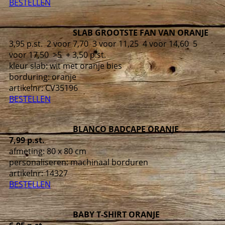
BESTELLEN
SLAB GROOTSTE FAN VAN ORANJE
3,95 p.st. 2 voor 7,70 3 voor 11,25 4 voor 14,60 5
voor 17,50 >5 + 3,50 p.st.
kleur slab: wit met oranje bies
borduring: oranje
artikelnr:
CV35196
BESTELLEN
BLANCO BADCAPE ORANJE
7,99 p.st.
afmeting: 80 x 80 cm
personaliseren: machinaal borduren
artikelnr:
14327
BESTELLEN
BABY T-SHIRT ORANJE