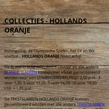
COLLECTIES - HOLLANDS
ORANJE
Koningsdag, de Olympische Spelen, het EK en WK
voetbal...
HOLLANDS ORANJE
hoort erbij!
De BLANCO SLAB HOLLANDS ORANJE en alle andere
BLANCO SLABBEN
kunnen met elkaar gecombineerd
worden voor een COMBIVOORDEELPRIJS:
2,50 p.st. 3
voor 7,20 5 voor 11,25 7 voor 14,70 10 voor 19,50
>10 + 1,95 p.st.
De TEKSTSLABBEN HOLLANDS ORANJE kunnen
gecombineerd worden met alle andere
TEKSTSLABBEN